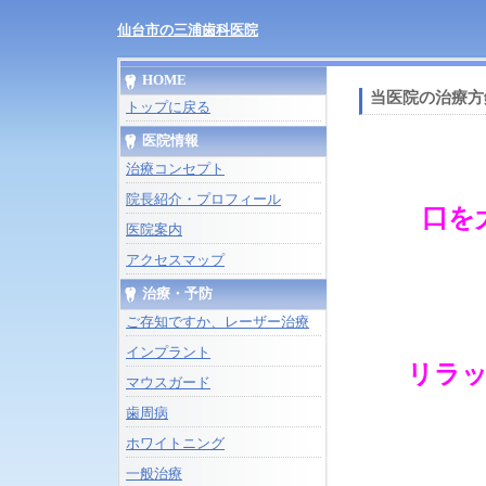
仙台市の三浦歯科医院
HOME
当医院の治療方
トップに戻る
医院情報
治療コンセプト
院長紹介・プロフィール
口を
医院案内
アクセスマップ
治療・予防
ご存知ですか、レーザー治療
インプラント
リラ
マウスガード
歯周病
ホワイトニング
一般治療