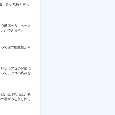
に最も近い治療と言わ
・心臓病の方、ペース
ことができます。
よって歯の耐酸性が向
た症状はアゴの関節に
よって、アゴの痛みな
一部が黒ずむ場合があ
茎の黒ずみを取り除く