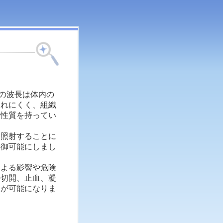
ーの波長は体内の
されにくく、組織
る性質を持ってい
に照射することに
制御可能にしまし
による影響や危険
の切開、止血、凝
とが可能になりま