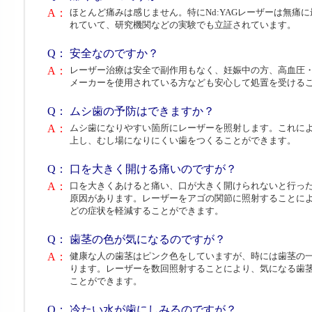
A：
ほとんど痛みは感じません。特にNd:YAGレーザーは無痛
れていて、研究機関などの実験でも立証されています。
Q：
安全なのですか？
A：
レーザー治療は安全で副作用もなく、妊娠中の方、高血圧
メーカーを使用されている方なども安心して処置を受ける
Q：
ムシ歯の予防はできますか？
A：
ムシ歯になりやすい箇所にレーザーを照射します。これに
上し、むし場になりにくい歯をつくることができます。
Q：
口を大きく開ける痛いのですが？
A：
口を大きくあけると痛い、口が大きく開けられないと行っ
原因があります。レーザーをアゴの関節に照射することに
どの症状を軽減することができます。
Q：
歯茎の色が気になるのですが？
A：
健康な人の歯茎はピンク色をしていますが、時には歯茎の
ります。レーザーを数回照射することにより、気になる歯
ことができます。
Q：
冷たい水が歯にしみるのですが？