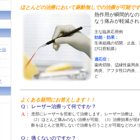
ほとんどの治療において麻酔無しでの治療が可能で
熱作用が瞬間的なの
なう痛みが軽減され
主な臨床応用例
効能・効果：
生体組織の切開、止血、
び口腔粘膜）
ー治
適応症：
歯肉切除、辺縁性歯周炎
肉炎、アフタ性口内炎、
ど
？
よくある疑問にお答えします！！
Q：
レーザー治療って何ですか？
A：
患部にレーザーを照射して治療します。レーザー治療は、（
（2）ほとんど痛みのない治療が可能、（3）治療効果が現
酔をほとんど使用しないで治療を行うことが可能などのメ
Q：
痛くないのですか？