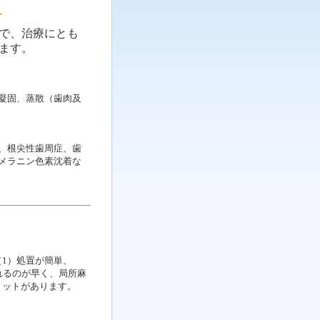
す
で、治療にとも
ます。
凝固、蒸散（歯肉及
、根尖性歯周症、歯
メラニン色素沈着な
1）処置が簡単、
れるのが早く、局所麻
リットがあります。