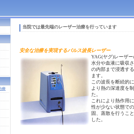
当院では最先端のレーザー治療を行っています
安全な治療を実現するパルス波長レーザー
YAG(ヤグ)レーザ
水分や血液に吸収
の内部まで浸透す
ます。
この波長を断続的
より熱の深達度を
治療
た。
これにより熱作用
性が少ない状態で
固、蒸散を行うこ
した。